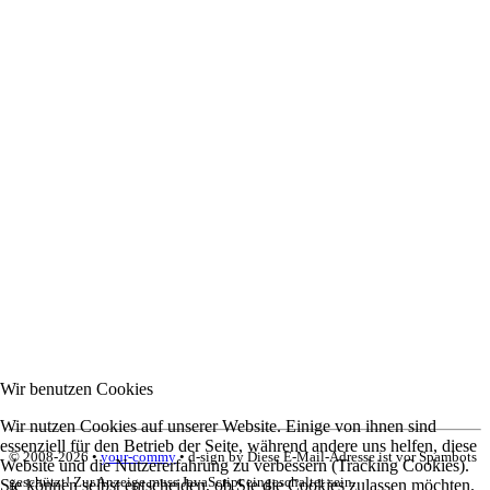
Wir benutzen Cookies
Wir nutzen Cookies auf unserer Website. Einige von ihnen sind
essenziell für den Betrieb der Seite, während andere uns helfen, diese
© 2008-
2026 •
your-commy
• d-sign by
Diese E-Mail-Adresse ist vor Spambots
Website und die Nutzererfahrung zu verbessern (Tracking Cookies).
geschützt! Zur Anzeige muss JavaScript eingeschaltet sein.
Sie können selbst entscheiden, ob Sie die Cookies zulassen möchten.