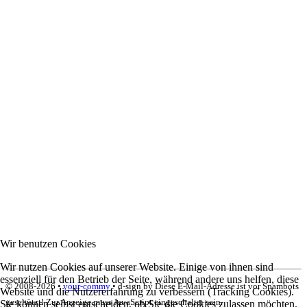
Wir benutzen Cookies
Wir nutzen Cookies auf unserer Website. Einige von ihnen sind
essenziell für den Betrieb der Seite, während andere uns helfen, diese
© 2008-
2026 •
your-commy
• d-sign by
Diese E-Mail-Adresse ist vor Spambots
Website und die Nutzererfahrung zu verbessern (Tracking Cookies).
geschützt! Zur Anzeige muss JavaScript eingeschaltet sein.
Sie können selbst entscheiden, ob Sie die Cookies zulassen möchten.