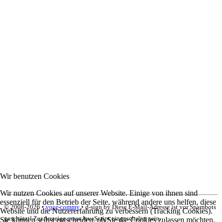
Wir benutzen Cookies
Wir nutzen Cookies auf unserer Website. Einige von ihnen sind
essenziell für den Betrieb der Seite, während andere uns helfen, diese
© 2008-
2026 •
your-commy
• d-sign by
Diese E-Mail-Adresse ist vor Spambots
Website und die Nutzererfahrung zu verbessern (Tracking Cookies).
geschützt! Zur Anzeige muss JavaScript eingeschaltet sein.
Sie können selbst entscheiden, ob Sie die Cookies zulassen möchten.